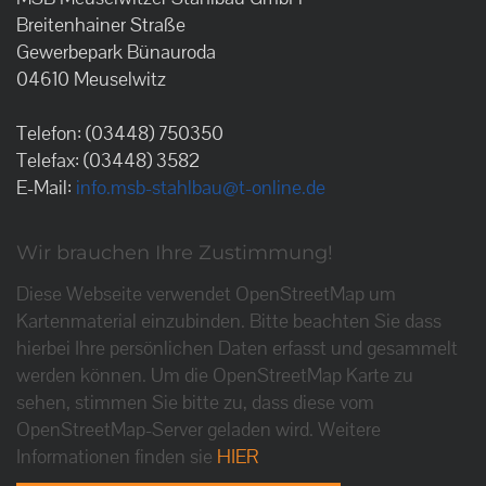
Breitenhainer Straße
Gewerbepark Bünauroda
04610 Meuselwitz
Telefon: (03448) 750350
Telefax: (03448) 3582
E-Mail:
info.msb-stahlbau@t-online.de
Wir brauchen Ihre Zustimmung!
Diese Webseite verwendet OpenStreetMap um
Kartenmaterial einzubinden. Bitte beachten Sie dass
hierbei Ihre persönlichen Daten erfasst und gesammelt
werden können. Um die OpenStreetMap Karte zu
sehen, stimmen Sie bitte zu, dass diese vom
OpenStreetMap-Server geladen wird. Weitere
Informationen finden sie
HIER