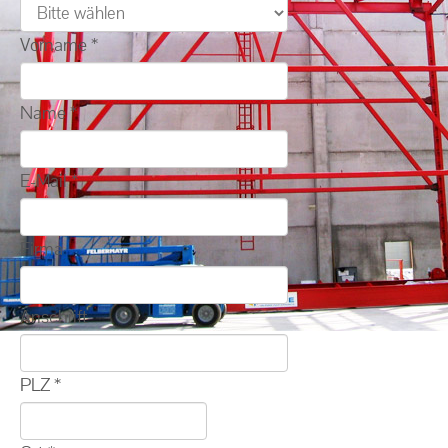
Vorname
*
Name
*
E-Mail
*
Firma
Anschrift
PLZ
*