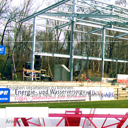
Anfrage
Sie haben Fragen? Gern stehen wir Ihnen bei
Umsetzung ihres Vorhabens zur Verfügung.
*
Diese Felder werden mindestens benötigt um Ihre
Angaben verarbeiten zu können.
This is a security field. If you want this form being sent
leave the following email field blank:
Anrede
*